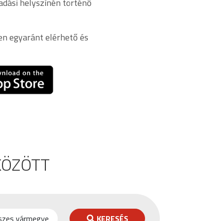
adási helyszínén történő
en egyaránt elérhető és
ÖZÖTT
KERESÉS