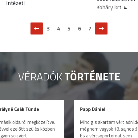
Intézeti
Koháry krt. 4.
3
4
5
6
7
VÉRADÓK
TÖRTÉNETE
irályné Csák Tünde
Papp Dániel
másik oldalról megközelítve:
Mindig is akartam vért adni,d
évvel ezelőtt szülés közben
még nem vagyok 18. sajnos :(
gyon sok vért
És a vércsoportomat sem