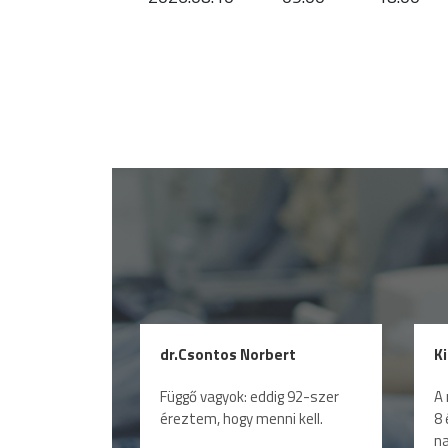
dr.Csontos Norbert
K
Függő vagyok: eddig 92-szer
A 
éreztem, hogy menni kell.
8 
na