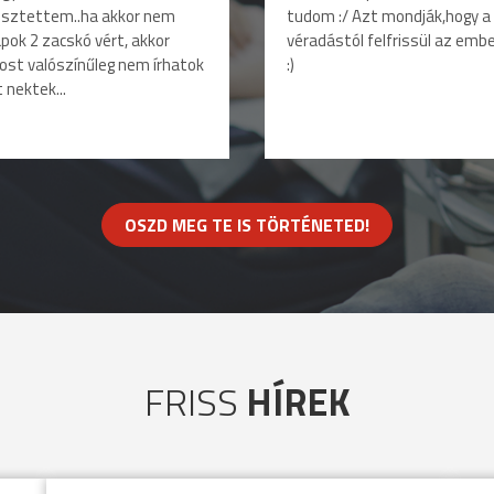
esztettem..ha akkor nem
tudom :/ Azt mondják,hogy a
pok 2 zacskó vért, akkor
véradástól felfrissül az emb
st valószínűleg nem írhatok
:)
t nektek...
OSZD MEG TE IS TÖRTÉNETED!
FRISS
HÍREK