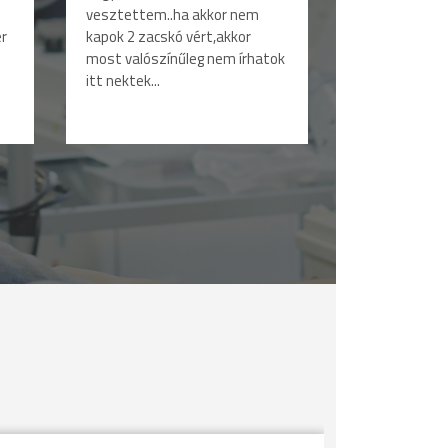
vesztettem..ha akkor nem
er
kapok 2 zacskó vért,akkor
most valószínűleg nem írhatok
itt nektek...