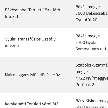
Békés megye
Békéscsabai Területi Vérellátó
5600 Békéscsaba
Intézeti
Gyulai út 20.
Békés megye
Gyulai Transzfúziós Osztály
5700 Gyula
intézeti
Semmelweis u. 1.
Szabolcs-Szatmá
megye
Nyírmeggyes Művelődési Ház
4722 Nyírmeggy
Petőfi u. 2.
Bács-Kiskun meg
Kecskeméti Területi Vérellátó
6000 Kecskemét