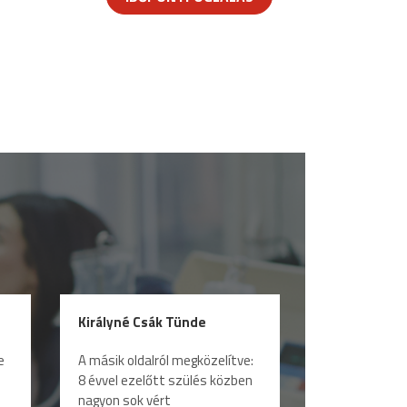
Királyné Csák Tünde
e
A másik oldalról megközelítve:
8 évvel ezelőtt szülés közben
nagyon sok vért