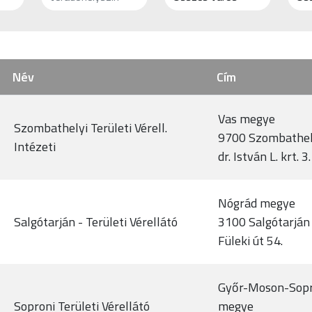
Név
Cím
Vas megye
Szombathelyi Területi Vérell.
9700 Szombathe
Intézeti
dr. István L. krt. 3.
Nógrád megye
Salgótarján - Területi Vérellátó
3100 Salgótarján
Füleki út 54.
Győr-Moson-Sop
Soproni Területi Vérellátó
megye