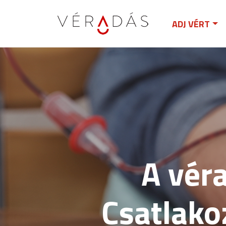
ADJ VÉRT
A véra
Csatlako