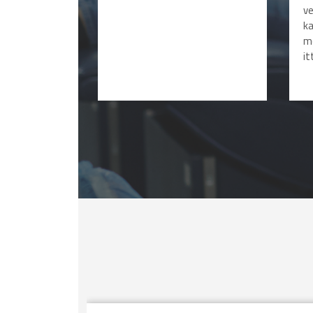
v
ka
mo
it