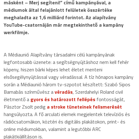
másként – Merj segíteni!” című kampányával, a
médiumok által felajánlott felületek összértéke
meghaladta az 1,6 milliárd forintot. Az alapítvány
YouTube-csatornáján már megtekinthető a kampány
werkfilmje.
A Médiaunió Alapítvány társadalmi célú kampányának
legfontosabb üzenete: a segítségnyújtáshoz nem kell fehér
köpeny, hiszen bárki képes lehet életet menteni
elsősegélynyújtással vagy véradással. A tíz hónapos kampány
során a Médiaunió három tv-szpotot készített: Szabó Sipos
Barnabás színművész a
véradás
, Szerdahelyi Roland civil
életmentő a
gyors és határozott fellépés
fontosságát,
Pásztor Zsolt pedig
a stroke tüneteinek felismerését
hangsúlyozta. A fő arculati elemek megjelentek televíziós és
rádiócsatornákon, köztéri és digitális plakátokon, print- és
online médiumokban, valamint a legutóbbi ARC
plakátkiállításon is.