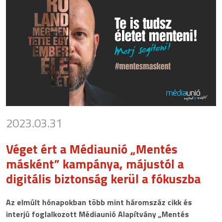
2023.03.31
Véget ért a Médiaunió „Mentés
másként” kampánya, májustól a
digitális biztonság kerül a fókuszba
Az elmúlt hónapokban több mint háromszáz cikk és
interjú foglalkozott Médiaunió Alapítvány „Mentés