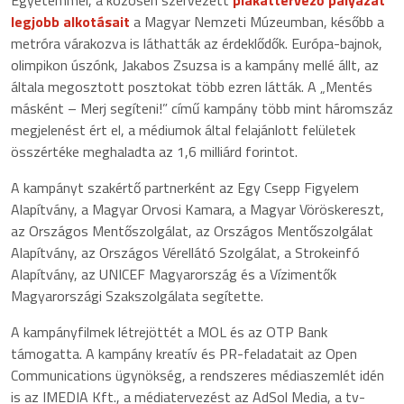
legjobb alkotásait
a Magyar Nemzeti Múzeumban, később a
metróra várakozva is láthatták az érdeklődők. Európa-bajnok,
olimpikon úszónk, Jakabos Zsuzsa is a kampány mellé állt, az
általa megosztott posztokat több ezren látták. A „Mentés
másként – Merj segíteni!” című kampány több mint háromszáz
megjelenést ért el, a médiumok által felajánlott felületek
összértéke meghaladta az 1,6 milliárd forintot.
A kampányt szakértő partnerként az Egy Csepp Figyelem
Alapítvány, a Magyar Orvosi Kamara, a Magyar Vöröskereszt,
az Országos Mentőszolgálat, az Országos Mentőszolgálat
Alapítvány, az Országos Vérellátó Szolgálat, a Strokeinfó
Alapítvány, az UNICEF Magyarország és a Vízimentők
Magyarországi Szakszolgálata segítette.
A kampányfilmek létrejöttét a MOL és az OTP Bank
támogatta. A kampány kreatív és PR-feladatait az Open
Communications ügynökség, a rendszeres médiaszemlét idén
is az IMEDIA Kft., a médiatervezést az AdSol Media, a tv-