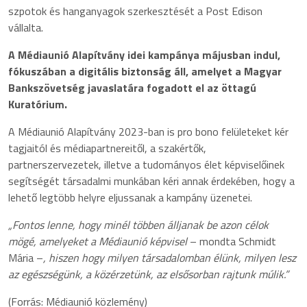
szpotok és hanganyagok szerkesztését a Post Edison
vállalta.
A Médiaunió Alapítvány idei kampánya májusban indul,
fókuszában a digitális biztonság áll, amelyet a Magyar
Bankszövetség javaslatára fogadott el az öttagú
Kuratórium.
A Médiaunió Alapítvány 2023-ban is pro bono felületeket kér
tagjaitól és médiapartnereitől, a szakértők,
partnerszervezetek, illetve a tudományos élet képviselőinek
segítségét társadalmi munkában kéri annak érdekében, hogy a
lehető legtöbb helyre eljussanak a kampány üzenetei.
„Fontos lenne, hogy minél többen álljanak be azon célok
mögé, amelyeket a Médiaunió képvisel
– mondta Schmidt
Mária –
, hiszen hogy milyen társadalomban élünk, milyen lesz
az egészségünk, a közérzetünk, az elsősorban rajtunk múlik.”
(Forrás: Médiaunió közlemény)