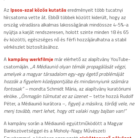
Az
Ipsos-szal közös kutatás
eredményeit több tucatnyi
hírcsatorna vette át. Ebből többek között kiderült, hogy az
ország véradásra alkalmas lakosságának mindössze 4-5%-a
nyújtja a karját rendszeresen, holott szinte minden 18 és 65
év közötti, egészséges nő és férfi hozzájárulhatna a stabil
vérkészlet biztosításához.
A
kampány werkfilmje
már elérhető az alapítvány YouTube-
csatornáján.
„A Médiaunió olyan témák propagálását végzi,
amelyek a magyar társadalom egy-egy égető problémáját
hozzák a figyelem középpontjába és mindannyiunk számára
fontosak” –
mondta Schmidt Mária, az alapítvány kuratóriumi
elnöke.
„Önmagán túlmutat ez az üzenet
– tette hozzá Rudolf
Péter, a Médiaunió kurátora –
, figyelj a másikra, törődj vele, ne
menj tovább, mert lehet, hogy ott valaki nagy bajban van!”
A kampány során a Médiaunió együttműködött a Magyar
Bankszövetséggel és a Moholy-Nagy Művészeti
Egyetemmel, a közösen szervezett
plakáttervező pályázat