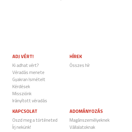
ADJ VÉRT!
HÍREK
Ki adhat vért?
Összes hír
Véradás menete
Gyakran Ismételt
Kérdések
Missziónk
Irányított véradás
KAPCSOLAT
ADOMÁNYOZÁS
Oszd meg a történeted
Magánszemélyeknek
Írj nekünk!
Vállalatoknak