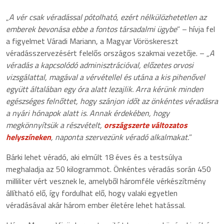
„
A vér csak véradással pótolható, ezért nélkülözhetetlen az
emberek bevonása ebbe a fontos társadalmi ügybe
” – hívja fel
a figyelmet Váradi Mariann, a Magyar Vöröskereszt
véradásszervezésért felelős országos szakmai vezetője. – „
A
véradás a kapcsolódó adminisztrációval, előzetes orvosi
vizsgálattal, magával a vérvétellel és utána a kis pihenővel
együtt általában egy óra alatt lezajlik. Arra kérünk minden
egészséges felnőttet, hogy szánjon időt az önkéntes véradásra
a nyári hónapok alatt is. Annak érdekében, hogy
megkönnyítsük a részvételt,
országszerte változatos
helyszíneken
, naponta szervezünk véradó alkalmakat.
”
Bárki lehet véradó, aki elmúlt 18 éves és a testsúlya
meghaladja az 50 kilogrammot. Önkéntes véradás során 450
milliliter vért vesznek le, amelyből háromféle vérkészítmény
állítható elő, így fordulhat elő, hogy valaki egyetlen
véradásával akár három ember életére lehet hatással.