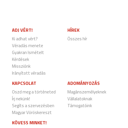
ADJ VÉRT!
HÍREK
Ki adhat vért?
Összes hír
Véradás menete
Gyakran Ismételt
Kérdések
Missziónk
Irányított véradás
KAPCSOLAT
ADOMÁNYOZÁS
Oszd meg a történeted
Magánszemélyeknek
Írj nekünk!
Vállalatoknak
Segíts a szervezésben
Támogatóink
Magyar Vöröskereszt
KÖVESS MINKET!