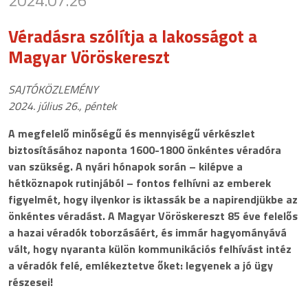
2024.07.26
Véradásra szólítja a lakosságot a
Magyar Vöröskereszt
SAJTÓKÖZLEMÉNY
2024. július 26., péntek
A megfelelő minőségű és mennyiségű vérkészlet
biztosításához naponta 1600-1800 önkéntes véradóra
van szükség. A nyári hónapok során – kilépve a
hétköznapok rutinjából – fontos felhívni az emberek
figyelmét, hogy ilyenkor is iktassák be a napirendjükbe az
önkéntes véradást. A Magyar Vöröskereszt 85 éve felelős
a hazai véradók toborzásáért, és immár hagyományává
vált, hogy nyaranta külön kommunikációs felhívást intéz
a véradók felé, emlékeztetve őket: legyenek a jó ügy
részesei!