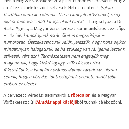
Idén a Magyar Vöröskereszt a pikírt humor eszközével is él, így
emlékeztetnek: leszünk szívesek életet menteni! „
Sokan
tisztában vannak a véradás társadalmi jelentőségével, mégis
olykor mondvacsinált kifogásokkal élnek
” – hangsúlyozza Dr.
Barta Ágnes, a Magyar Vöröskereszt kommunikációs vezetője.
– „
Az idei kampányunk során őket is megszólítjuk –
humorosan. Összekacsintunk velük, jelezzük, hogy noha olykor
mindannyian halogatunk, de ha szükség van rá, igenis leszünk
szívesek vért adni.
Természetesen nem engedjük meg
magunknak, hogy kizárólag egy szűk célcsoportra
fókuszáljunk; a kampány számos elemet tartalmaz, hiszen
célunk, hogy a véradás fontosságának üzenete minél több
emberhez elérjen.
A tervezett véradási alkalmakról a
főoldalon
és a Magyar
Vöröskereszt új
Véradás
applikációjá
ból tudnak tájékozódni.